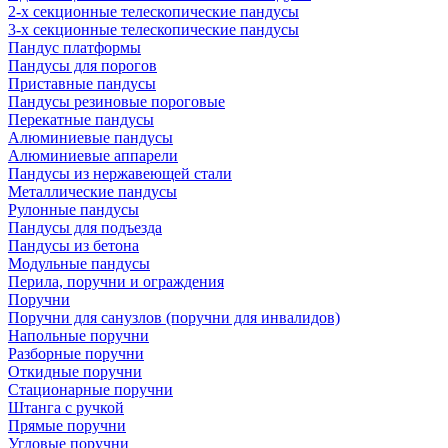
2-х секционные телескопические пандусы
3-х секционные телескопические пандусы
Пандус платформы
Пандусы для порогов
Приставные пандусы
Пандусы резиновые пороговые
Перекатные пандусы
Алюминиевые пандусы
Алюминиевые аппарели
Пандусы из нержавеющей стали
Металлические пандусы
Рулонные пандусы
Пандусы для подъезда
Пандусы из бетона
Модульные пандусы
Перила, поручни и ограждения
Поручни
Поручни для санузлов (поручни для инвалидов)
Напольные поручни
Разборные поручни
Откидные поручни
Стационарные поручни
Штанга с ручкой
Прямые поручни
Угловые поручни