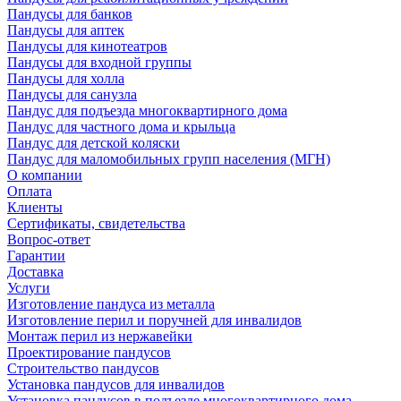
Пандусы для банков
Пандусы для аптек
Пандусы для кинотеатров
Пандусы для входной группы
Пандусы для холла
Пандусы для санузла
Пандус для подъезда многоквартирного дома
Пандус для частного дома и крыльца
Пандус для детской коляски
Пандус для маломобильных групп населения (МГН)
О компании
Оплата
Клиенты
Сертификаты, свидетельства
Вопрос-ответ
Гарантии
Доставка
Услуги
Изготовление пандуса из металла
Изготовление перил и поручней для инвалидов
Монтаж перил из нержавейки
Проектирование пандусов
Строительство пандусов
Установка пандусов для инвалидов
Установка пандусов в подъезде многоквартирного дома