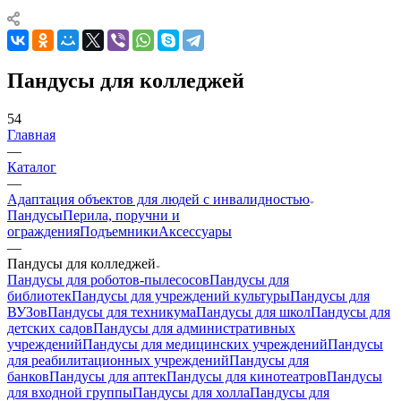
Пандусы для колледжей
54
Главная
—
Каталог
—
Адаптация объектов для людей с инвалидностью
Пандусы
Перила, поручни и
ограждения
Подъемники
Аксессуары
—
Пандусы для колледжей
Пандусы для роботов-пылесосов
Пандусы для
библиотек
Пандусы для учреждений культуры
Пандусы для
ВУЗов
Пандусы для техникума
Пандусы для школ
Пандусы для
детских садов
Пандусы для административных
учреждений
Пандусы для медицинских учреждений
Пандусы
для реабилитационных учреждений
Пандусы для
банков
Пандусы для аптек
Пандусы для кинотеатров
Пандусы
для входной группы
Пандусы для холла
Пандусы для