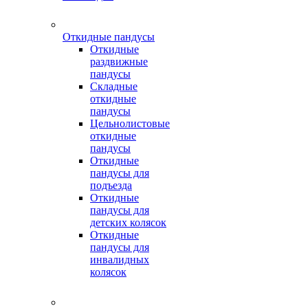
Откидные пандусы
Откидные
раздвижные
пандусы
Складные
откидные
пандусы
Цельнолистовые
откидные
пандусы
Откидные
пандусы для
подъезда
Откидные
пандусы для
детских колясок
Откидные
пандусы для
инвалидных
колясок