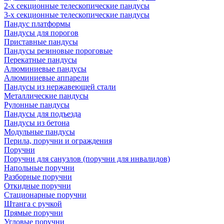
2-х секционные телескопические пандусы
3-х секционные телескопические пандусы
Пандус платформы
Пандусы для порогов
Приставные пандусы
Пандусы резиновые пороговые
Перекатные пандусы
Алюминиевые пандусы
Алюминиевые аппарели
Пандусы из нержавеющей стали
Металлические пандусы
Рулонные пандусы
Пандусы для подъезда
Пандусы из бетона
Модульные пандусы
Перила, поручни и ограждения
Поручни
Поручни для санузлов (поручни для инвалидов)
Напольные поручни
Разборные поручни
Откидные поручни
Стационарные поручни
Штанга с ручкой
Прямые поручни
Угловые поручни