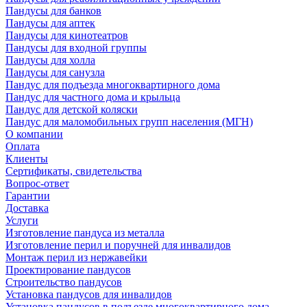
Пандусы для банков
Пандусы для аптек
Пандусы для кинотеатров
Пандусы для входной группы
Пандусы для холла
Пандусы для санузла
Пандус для подъезда многоквартирного дома
Пандус для частного дома и крыльца
Пандус для детской коляски
Пандус для маломобильных групп населения (МГН)
О компании
Оплата
Клиенты
Сертификаты, свидетельства
Вопрос-ответ
Гарантии
Доставка
Услуги
Изготовление пандуса из металла
Изготовление перил и поручней для инвалидов
Монтаж перил из нержавейки
Проектирование пандусов
Строительство пандусов
Установка пандусов для инвалидов
Установка пандусов в подъезде многоквартирного дома