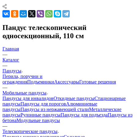
Пандус телескопический
односекционный, 110 см
Главная
—
Каталог
—
Пандусы
Перила, поручни и
ограждения
Подъемники
Аксессуары
Готовые решения
—
Мобильные пандусы
Пандусы для инвалидов
Откидные пандусы
Стационарные
пандусы
Пандусы для порогов
Алюминиевые
пандусы
Пандусы из нержавеющей стали
Металлические
пандусы
Рулонные пандусы
Пандусы для подъезда
Пандусы из
бетона
Модульные пандусы
—
Телескопические пандусы
Пандусы-книжка распашные
Складные