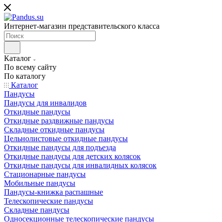
Интернет-магазин представительского класса
Каталог
По всему сайту
По каталогу
Каталог
Пандусы
Пандусы для инвалидов
Откидные пандусы
Откидные раздвижные пандусы
Складные откидные пандусы
Цельнолистовые откидные пандусы
Откидные пандусы для подъезда
Откидные пандусы для детских колясок
Откидные пандусы для инвалидных колясок
Стационарные пандусы
Мобильные пандусы
Пандусы-книжка распашные
Телескопические пандусы
Складные пандусы
Односекционные телескопические пандусы