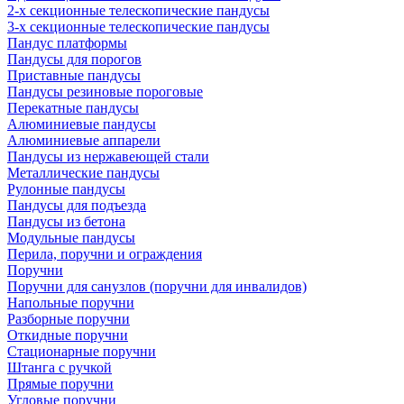
2-х секционные телескопические пандусы
3-х секционные телескопические пандусы
Пандус платформы
Пандусы для порогов
Приставные пандусы
Пандусы резиновые пороговые
Перекатные пандусы
Алюминиевые пандусы
Алюминиевые аппарели
Пандусы из нержавеющей стали
Металлические пандусы
Рулонные пандусы
Пандусы для подъезда
Пандусы из бетона
Модульные пандусы
Перила, поручни и ограждения
Поручни
Поручни для санузлов (поручни для инвалидов)
Напольные поручни
Разборные поручни
Откидные поручни
Стационарные поручни
Штанга с ручкой
Прямые поручни
Угловые поручни