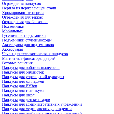
Ограждения пандусов
Перила из нержавеющей стали
Хромированные перила
Ограждения для террас
Ограждения для балконов
Подъемники
Мобильные
Гусеничные подъемники
Подъемники ступенькоходы
Аксессуары для подъемников
Аксессуары
Чехлы для телескопических пандусов
Магнитные фиксаторы дверей
Готовые решения
Пандусы для роботов-пылесосов
Пандусы для библиотек
Пандусы для учреждений культуры
Пандусы для колледжей
Пандусы для ВУЗов
Пандусы для техникума
Пандусы для школ
Пандусы для детских садов
Пандусы для административных учреждений
Пандусы для медицинских учреждений
Пандусы для реабилитационных учреждений