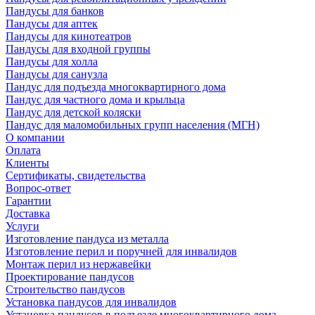
Пандусы для банков
Пандусы для аптек
Пандусы для кинотеатров
Пандусы для входной группы
Пандусы для холла
Пандусы для санузла
Пандус для подъезда многоквартирного дома
Пандус для частного дома и крыльца
Пандус для детской коляски
Пандус для маломобильных групп населения (МГН)
О компании
Оплата
Клиенты
Сертификаты, свидетельства
Вопрос-ответ
Гарантии
Доставка
Услуги
Изготовление пандуса из металла
Изготовление перил и поручней для инвалидов
Монтаж перил из нержавейки
Проектирование пандусов
Строительство пандусов
Установка пандусов для инвалидов
Установка пандусов в подъезде многоквартирного дома