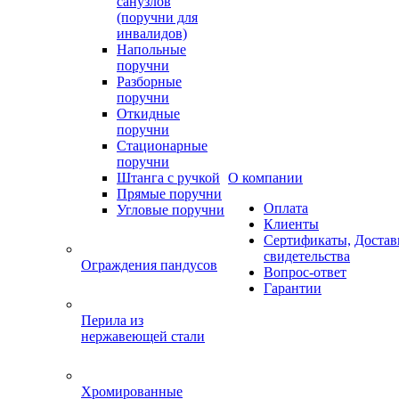
санузлов
(поручни для
инвалидов)
Напольные
поручни
Разборные
поручни
Откидные
поручни
Стационарные
поручни
Штанга с ручкой
О компании
Прямые поручни
Оплата
Угловые поручни
Клиенты
Сертификаты,
Достав
свидетельства
Ограждения пандусов
Вопрос-ответ
Гарантии
Перила из
нержавеющей стали
Хромированные