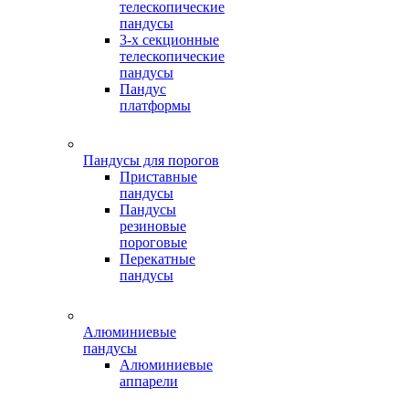
телескопические
пандусы
3-х секционные
телескопические
пандусы
Пандус
платформы
Пандусы для порогов
Приставные
пандусы
Пандусы
резиновые
пороговые
Перекатные
пандусы
Алюминиевые
пандусы
Алюминиевые
аппарели