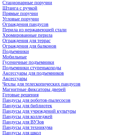
Стационарные поручни
Штанга с ручкой
Прямые поручни
Угловые поручни
Ограждения пандусов
Перила из нержавеющей стали
Хромированные перила
Ограждения для террас
Ограждения для балконов
Подъемники
Мобильные
Гусеничные подъемники
Подъемники ступенькоходы
Аксессуары для подъемников
Аксессуары
Чехлы для телескопических пандусов
Магнитные фиксаторы дверей
Готовые решения
Пандусы для роботов-пылесосов
Пандусы для библиотек
Пандусы для учреждений культуры
Пандусы для колледжей
Пандусы для ВУЗов
Пандусы для техникума
Пандусы для школ