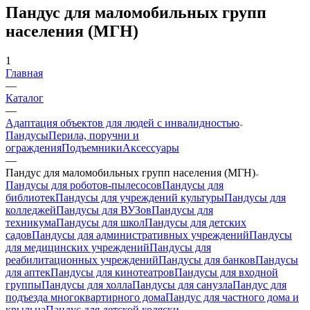
Пандус для маломобильных групп
населения (МГН)
1
Главная
—
Каталог
—
Адаптация объектов для людей с инвалидностью
Пандусы
Перила, поручни и
ограждения
Подъемники
Аксессуары
—
Пандус для маломобильных групп населения (МГН)
Пандусы для роботов-пылесосов
Пандусы для
библиотек
Пандусы для учреждений культуры
Пандусы для
колледжей
Пандусы для ВУЗов
Пандусы для
техникума
Пандусы для школ
Пандусы для детских
садов
Пандусы для административных учреждений
Пандусы
для медицинских учреждений
Пандусы для
реабилитационных учреждений
Пандусы для банков
Пандусы
для аптек
Пандусы для кинотеатров
Пандусы для входной
группы
Пандусы для холла
Пандусы для санузла
Пандус для
подъезда многоквартирного дома
Пандус для частного дома и
крыльца
Пандус для детской коляски