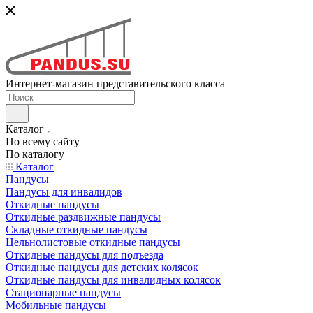
Интернет-магазин представительского класса
Каталог
По всему сайту
По каталогу
Каталог
Пандусы
Пандусы для инвалидов
Откидные пандусы
Откидные раздвижные пандусы
Складные откидные пандусы
Цельнолистовые откидные пандусы
Откидные пандусы для подъезда
Откидные пандусы для детских колясок
Откидные пандусы для инвалидных колясок
Стационарные пандусы
Мобильные пандусы