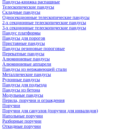
Пандусы-книжка распашные
Телескопические пандусы
Складные пандусы
Односекционные телескопические пандусы
2-х секционные телескопические пандусы
3-х секционные телескопические пандусы
Пандус платформы
Пандусы для порогов
Приставные пандусы
Пандусы резиновые пороговые
Перекатные пандусы
Алюминиевые пандусы
Алюминиевые аппарели
Пандусы из нержавеющей стали
Металлические пандусы
Рулонные пандусы
Пандусы для подъезда
Пандусы из бетона
Модульные пандусы
Перила, поручни и ограждения
Поручни
Поручни для санузлов (поручни для инвалидов)
Напольные поручни
Разборные поручни
Откидные поручни