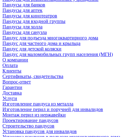
Пандусы для банков
Пандусы для аптек
Пандусы для кинотеатров
Пандусы для входной группы
Пандусы для холла
Пандусы для санузла
Пандус для подъезда многоквартирного дома
Пандус для частного дома и крыльца
Пандус для детской коляски
Пандус для маломобильных групп населения (МГН)
О компании
Оплата
Клиенты
Сертификаты, свидетельства
Вопрос-ответ
Гарантии
Доставка
Услуги
Изготовление пандуса из металла
Изготовление перил и поручней для инвалидов
Монтаж перил из нержавейки
Проектирование пандусов
Строительство пандусов
Установка пандусов для инвалидов
Установка пандусов в подъезде многоквартирного дома