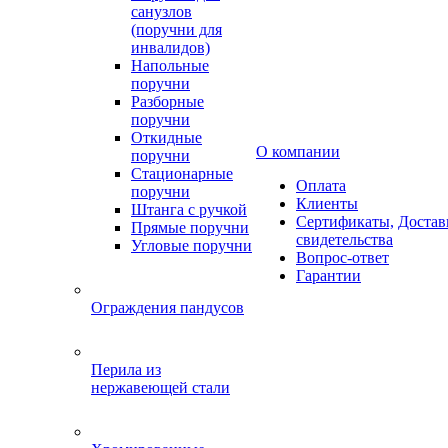
санузлов
(поручни для
инвалидов)
Напольные
поручни
Разборные
поручни
Откидные
О компании
поручни
Стационарные
Оплата
поручни
Клиенты
Штанга с ручкой
Сертификаты,
Достав
Прямые поручни
свидетельства
Угловые поручни
Вопрос-ответ
Гарантии
Ограждения пандусов
Перила из
нержавеющей стали