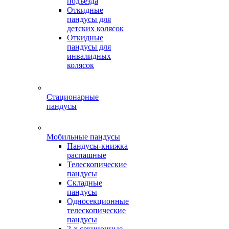
подъезда
Откидные
пандусы для
детских колясок
Откидные
пандусы для
инвалидных
колясок
Стационарные
пандусы
Мобильные пандусы
Пандусы-книжка
распашные
Телескопические
пандусы
Складные
пандусы
Односекционные
телескопические
пандусы
2-х секционные