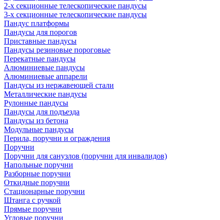
2-х секционные телескопические пандусы
3-х секционные телескопические пандусы
Пандус платформы
Пандусы для порогов
Приставные пандусы
Пандусы резиновые пороговые
Перекатные пандусы
Алюминиевые пандусы
Алюминиевые аппарели
Пандусы из нержавеющей стали
Металлические пандусы
Рулонные пандусы
Пандусы для подъезда
Пандусы из бетона
Модульные пандусы
Перила, поручни и ограждения
Поручни
Поручни для санузлов (поручни для инвалидов)
Напольные поручни
Разборные поручни
Откидные поручни
Стационарные поручни
Штанга с ручкой
Прямые поручни
Угловые поручни