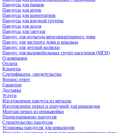
Пандусы для банков
Пандусы для аптек
Пандусы для кинотеатров
Пандусы для входной группы
Пандусы для холла
Пандусы для санузла
Пандус для подъезда многоквартирного дома
Пандус для частного дома и крыльца
Пандус для детской коляски
Пандус для маломобильных групп населения (МГН)
О компании
Оплата
Клиенты
Сертификаты, свидетельства
Вопрос-ответ
Гарантии
Доставка
Услуги
Изготовление пандуса из металла
Изготовление перил и поручней для инвалидов
Монтаж перил из нержавейки
Проектирование пандусов
Строительство пандусов
Установка пандусов для инвалидов
Установка пандусов в подъезде многоквартирного дома