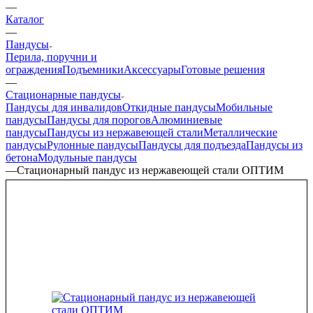
—
Каталог
—
Пандусы
Перила, поручни и
ограждения
Подъемники
Аксессуары
Готовые решения
—
Стационарные пандусы
Пандусы для инвалидов
Откидные пандусы
Мобильные
пандусы
Пандусы для порогов
Алюминиевые
пандусы
Пандусы из нержавеющей стали
Металлические
пандусы
Рулонные пандусы
Пандусы для подъезда
Пандусы из
бетона
Модульные пандусы
—
Стационарный пандус из нержавеющей стали ОПТИМ