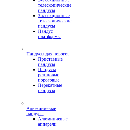
телескопические
пандусы
3-х секционные
телескопические
пандусы
Пандус
платформы
Пандусы для порогов
Приставные
пандусы
Пандусы
резиновые
пороговые
Перекатные
пандусы
Алюминиевые
пандусы
Алюминиевые
аппарели