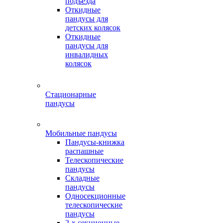
подъезда
Откидные
пандусы для
детских колясок
Откидные
пандусы для
инвалидных
колясок
Стационарные
пандусы
Мобильные пандусы
Пандусы-книжка
распашные
Телескопические
пандусы
Складные
пандусы
Односекционные
телескопические
пандусы
2-х секционные