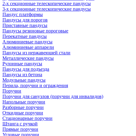
2-х секционные телескопические пандусы
3-х секционные телескопические пандусы
Пандус платформы
Пандусы для порогов
Приставные пандусы
Пандусы резиновые пороговые
Перекатные пандусы
Алюминиевые пандусы
Алюминиевые аппарели
Пандусы из нержавеющей стали
Металлические пандусы
Рулонные пандусы
Пандусы для подъезда
Пандусы из бетона
Модульные пандусы
Перила, поручни и ограждения
Поручни
Поручни для санузлов (поручни для инвалидов)
Напольные поручни
Разборные поручни
Откидные поручни
Стационарные поручни
Штанга с ручкой
Прямые поручни
Угловые поручни