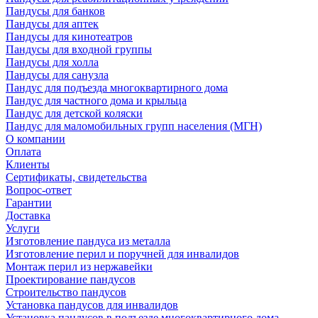
Пандусы для банков
Пандусы для аптек
Пандусы для кинотеатров
Пандусы для входной группы
Пандусы для холла
Пандусы для санузла
Пандус для подъезда многоквартирного дома
Пандус для частного дома и крыльца
Пандус для детской коляски
Пандус для маломобильных групп населения (МГН)
О компании
Оплата
Клиенты
Сертификаты, свидетельства
Вопрос-ответ
Гарантии
Доставка
Услуги
Изготовление пандуса из металла
Изготовление перил и поручней для инвалидов
Монтаж перил из нержавейки
Проектирование пандусов
Строительство пандусов
Установка пандусов для инвалидов
Установка пандусов в подъезде многоквартирного дома