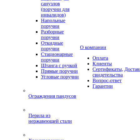
санузлов
(поручни для
инвалидов)
Напольные
поручни
Разборные
поручни
Откидные
О компании
поручни
Стационарные
Оплата
поручни
Клиенты
Штанга с ручкой
Сертификаты,
Достав
Прямые поручни
свидетельства
Угловые поручни
Вопрос-ответ
Гарантии
Ограждения пандусов
Перила из
нержавеющей стали