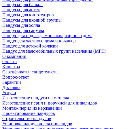
Пандусы для банков
Пандусы для аптек
Пандусы для кинотеатров
Пандусы для входной группы
Пандусы для холла
Пандусы для санузла
Пандус для подъезда многоквартирного дома
Пандус для частного дома и крыльца
Пандус для детской коляски
Пандус для маломобильных групп населения (МГН)
О компании
Оплата
Клиенты
Сертификаты, свидетельства
Вопрос-ответ
Гарантии
Доставка
Услуги
Изготовление пандуса из металла
Изготовление перил и поручней для инвалидов
Монтаж перил из нержавейки
Проектирование пандусов
Строительство пандусов
Установка пандусов для инвалидов
Установка пандусов в подъезде многоквартирного дома