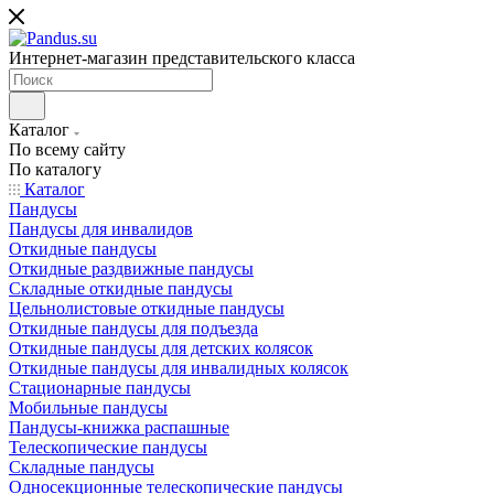
Интернет-магазин представительского класса
Каталог
По всему сайту
По каталогу
Каталог
Пандусы
Пандусы для инвалидов
Откидные пандусы
Откидные раздвижные пандусы
Складные откидные пандусы
Цельнолистовые откидные пандусы
Откидные пандусы для подъезда
Откидные пандусы для детских колясок
Откидные пандусы для инвалидных колясок
Стационарные пандусы
Мобильные пандусы
Пандусы-книжка распашные
Телескопические пандусы
Складные пандусы
Односекционные телескопические пандусы