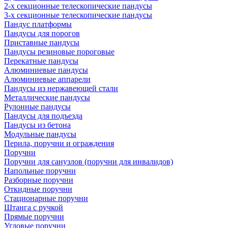
2-х секционные телескопические пандусы
3-х секционные телескопические пандусы
Пандус платформы
Пандусы для порогов
Приставные пандусы
Пандусы резиновые пороговые
Перекатные пандусы
Алюминиевые пандусы
Алюминиевые аппарели
Пандусы из нержавеющей стали
Металлические пандусы
Рулонные пандусы
Пандусы для подъезда
Пандусы из бетона
Модульные пандусы
Перила, поручни и ограждения
Поручни
Поручни для санузлов (поручни для инвалидов)
Напольные поручни
Разборные поручни
Откидные поручни
Стационарные поручни
Штанга с ручкой
Прямые поручни
Угловые поручни