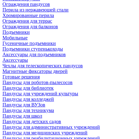
Ограждения пандусов
Перила из нержавеющей стали
Хромированные перила
Ограждения для террас
Ограждения для балконов
Подъемники
Мобильные
Гусеничные подъемники
Подъемники ступенькоходы
Аксессуары для подъемников
Аксессуары
Чехлы для телескопических пандусов
Магнитные фиксаторы дверей
Готовые решения
Пандусы для роботов-пылесосов
Пандусы для библиотек
Пандусы для учреждений культуры
Пандусы для колледжей
Пандусы для ВУЗов
Пандусы для техникума
Пандусы для школ
Пандусы для детских садов
Пандусы для административных учреждений
Пандусы для медицинских учреждений
Пандусы для реабилитационных учреждений