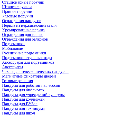
Стационарные поручни
Штанга с ручкой
Прямые поручни
Угловые поручни
Ограждения пандусов
Перила из нержавеющей стали
Хромированные перила
Ограждения для террас
Ограждения для балконов
Подъемники
Мобильные
Гусеничные подъемники
Подъемники ступенькоходы
Аксессуары для подъемников
Аксессуары
Чехлы для телескопических пандусов
Магнитные фиксаторы дверей
Готовые решения
Пандусы для роботов-пылесосов
Пандусы для библиотек
Пандусы для учреждений культуры
Пандусы для колледжей
Пандусы для ВУЗов
Пандусы для техникума
Пандусы для школ