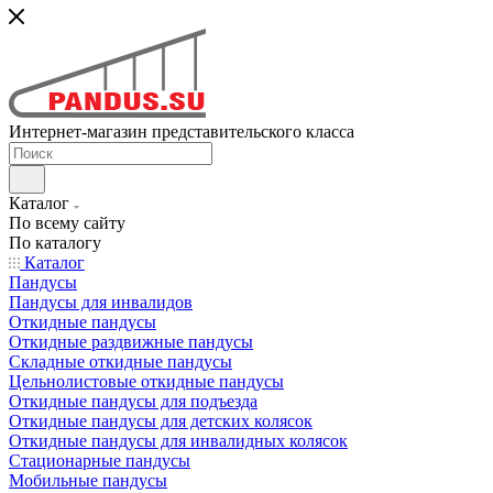
Интернет-магазин представительского класса
Каталог
По всему сайту
По каталогу
Каталог
Пандусы
Пандусы для инвалидов
Откидные пандусы
Откидные раздвижные пандусы
Складные откидные пандусы
Цельнолистовые откидные пандусы
Откидные пандусы для подъезда
Откидные пандусы для детских колясок
Откидные пандусы для инвалидных колясок
Стационарные пандусы
Мобильные пандусы