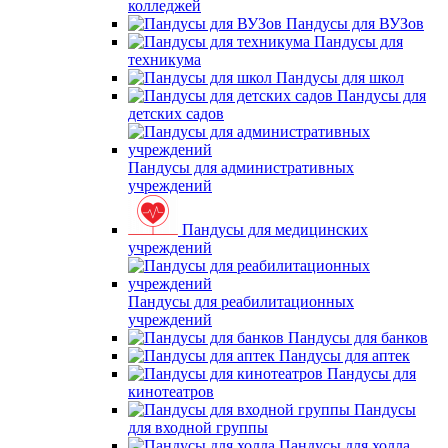
колледжей
Пандусы для ВУЗов
Пандусы для
техникума
Пандусы для школ
Пандусы для
детских садов
Пандусы для административных
учреждений
Пандусы для медицинских
учреждений
Пандусы для реабилитационных
учреждений
Пандусы для банков
Пандусы для аптек
Пандусы для
кинотеатров
Пандусы
для входной группы
Пандусы для холла