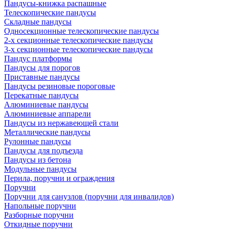
Пандусы-книжка распашные
Телескопические пандусы
Складные пандусы
Односекционные телескопические пандусы
2-х секционные телескопические пандусы
3-х секционные телескопические пандусы
Пандус платформы
Пандусы для порогов
Приставные пандусы
Пандусы резиновые пороговые
Перекатные пандусы
Алюминиевые пандусы
Алюминиевые аппарели
Пандусы из нержавеющей стали
Металлические пандусы
Рулонные пандусы
Пандусы для подъезда
Пандусы из бетона
Модульные пандусы
Перила, поручни и ограждения
Поручни
Поручни для санузлов (поручни для инвалидов)
Напольные поручни
Разборные поручни
Откидные поручни