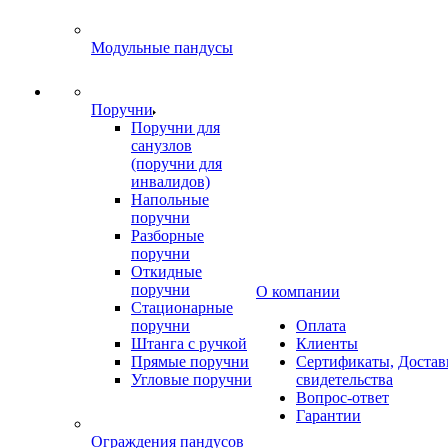
Модульные пандусы
Поручни
Поручни для
санузлов
(поручни для
инвалидов)
Напольные
поручни
Разборные
поручни
Откидные
поручни
О компании
Стационарные
поручни
Оплата
Штанга с ручкой
Клиенты
Прямые поручни
Сертификаты,
Достав
Угловые поручни
свидетельства
Вопрос-ответ
Гарантии
Ограждения пандусов