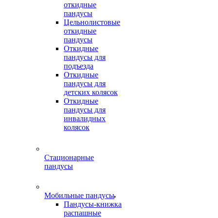
откидные
пандусы
Цельнолистовые
откидные
пандусы
Откидные
пандусы для
подъезда
Откидные
пандусы для
детских колясок
Откидные
пандусы для
инвалидных
колясок
Стационарные
пандусы
Мобильные пандусы
Пандусы-книжка
распашные