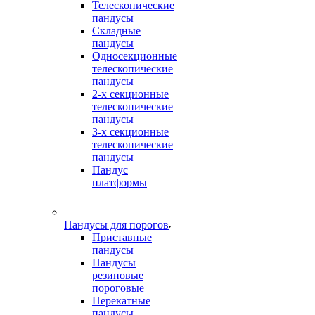
Телескопические
пандусы
Складные
пандусы
Односекционные
телескопические
пандусы
2-х секционные
телескопические
пандусы
3-х секционные
телескопические
пандусы
Пандус
платформы
Пандусы для порогов
Приставные
пандусы
Пандусы
резиновые
пороговые
Перекатные
пандусы