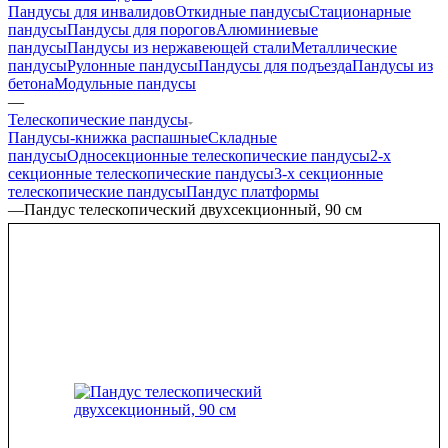
Пандусы для инвалидов
Откидные пандусы
Стационарные
пандусы
Пандусы для порогов
Алюминиевые
пандусы
Пандусы из нержавеющей стали
Металлические
пандусы
Рулонные пандусы
Пандусы для подъезда
Пандусы из
бетона
Модульные пандусы
—
Телескопические пандусы
Пандусы-книжка распашные
Складные
пандусы
Односекционные телескопические пандусы
2-х
секционные телескопические пандусы
3-х секционные
телескопические пандусы
Пандус платформы
—
Пандус телескопический двухсекционный, 90 см