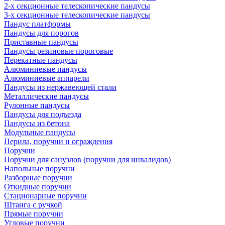
2-х секционные телескопические пандусы
3-х секционные телескопические пандусы
Пандус платформы
Пандусы для порогов
Приставные пандусы
Пандусы резиновые пороговые
Перекатные пандусы
Алюминиевые пандусы
Алюминиевые аппарели
Пандусы из нержавеющей стали
Металлические пандусы
Рулонные пандусы
Пандусы для подъезда
Пандусы из бетона
Модульные пандусы
Перила, поручни и ограждения
Поручни
Поручни для санузлов (поручни для инвалидов)
Напольные поручни
Разборные поручни
Откидные поручни
Стационарные поручни
Штанга с ручкой
Прямые поручни
Угловые поручни