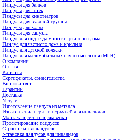
Пандусы для банков
Пандусы для аптек
Пандусы для кинотеатров
Пандусы для входной группы
Пандусы для холла
Пандусы для санузла
Пандус для подъезда многоквартирного дома
Пандус для частного дома и крыльца
Пандус для детской коляски
Пандус для маломобильных групп населения (МГН)
О компании
Оплата
Клиенты
Сертификаты, свидетельства
Вопрос-ответ
Гарантии
Доставка
Услуги
Изготовление пандуса из металла
Изготовление перил и поручней для инвалидов
Монтаж перил из нержавейки
Проектирование пандусов
Строительство пандусов
Установка пандусов для инвалидов
Установка пандусов в подъезде многоквартирного дома