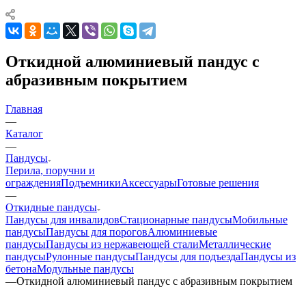
Откидной алюминиевый пандус с
абразивным покрытием
Главная
—
Каталог
—
Пандусы
Перила, поручни и
ограждения
Подъемники
Аксессуары
Готовые решения
—
Откидные пандусы
Пандусы для инвалидов
Стационарные пандусы
Мобильные
пандусы
Пандусы для порогов
Алюминиевые
пандусы
Пандусы из нержавеющей стали
Металлические
пандусы
Рулонные пандусы
Пандусы для подъезда
Пандусы из
бетона
Модульные пандусы
—
Откидной алюминиевый пандус с абразивным покрытием