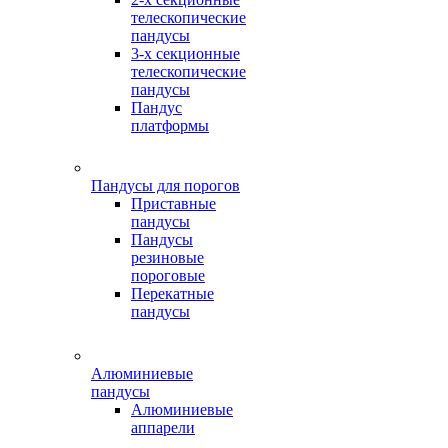
телескопические
пандусы
3-х секционные
телескопические
пандусы
Пандус
платформы
Пандусы для порогов
Приставные
пандусы
Пандусы
резиновые
пороговые
Перекатные
пандусы
Алюминиевые
пандусы
Алюминиевые
аппарели