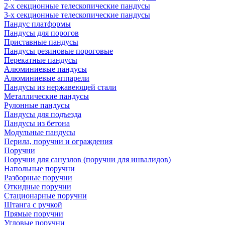
2-х секционные телескопические пандусы
3-х секционные телескопические пандусы
Пандус платформы
Пандусы для порогов
Приставные пандусы
Пандусы резиновые пороговые
Перекатные пандусы
Алюминиевые пандусы
Алюминиевые аппарели
Пандусы из нержавеющей стали
Металлические пандусы
Рулонные пандусы
Пандусы для подъезда
Пандусы из бетона
Модульные пандусы
Перила, поручни и ограждения
Поручни
Поручни для санузлов (поручни для инвалидов)
Напольные поручни
Разборные поручни
Откидные поручни
Стационарные поручни
Штанга с ручкой
Прямые поручни
Угловые поручни