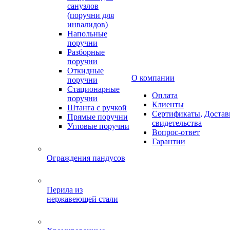
санузлов
(поручни для
инвалидов)
Напольные
поручни
Разборные
поручни
Откидные
О компании
поручни
Стационарные
Оплата
поручни
Клиенты
Штанга с ручкой
Сертификаты,
Достав
Прямые поручни
свидетельства
Угловые поручни
Вопрос-ответ
Гарантии
Ограждения пандусов
Перила из
нержавеющей стали