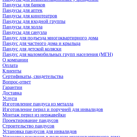
Пандусы для банков
Пандусы для аптек
Пандусы для кинотеатров
Пандусы для входной группы
Пандусы для холла
Пандусы для санузла
Пандус для подъезда многоквартирного дома
Пандус для частного дома и крыльца
Пандус для детской коляски
Пандус для маломобильных групп населения (МГН)
О компании
Оплата
Клиенты
Сертификаты, свидетельства
Вопрос-ответ
Гарантии
Доставка
Услуги
Изготовление пандуса из металла
Изготовление перил и поручней для инвалидов
Монтаж перил из нержавейки
Проектирование пандусов
Строительство пандусов
Установка пандусов для инвалидов
Установка пандусов в подъезде многоквартирного дома