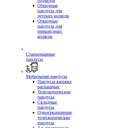
подъезда
Откидные
пандусы для
детских колясок
Откидные
пандусы для
инвалидных
колясок
Стационарные
пандусы
Мобильные пандусы
Пандусы-книжка
распашные
Телескопические
пандусы
Складные
пандусы
Односекционные
телескопические
пандусы
2-х секционные