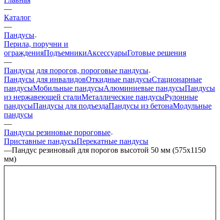
—
Каталог
—
Пандусы
Перила, поручни и
ограждения
Подъемники
Аксессуары
Готовые решения
—
Пандусы для порогов, пороговые пандусы
Пандусы для инвалидов
Откидные пандусы
Стационарные
пандусы
Мобильные пандусы
Алюминиевые пандусы
Пандусы
из нержавеющей стали
Металлические пандусы
Рулонные
пандусы
Пандусы для подъезда
Пандусы из бетона
Модульные
пандусы
—
Пандусы резиновые пороговые
Приставные пандусы
Перекатные пандусы
—
Пандус резиновый для порогов высотой 50 мм (575х1150
мм)