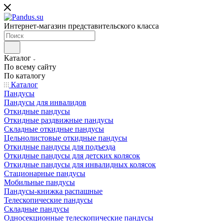
Интернет-магазин представительского класса
Каталог
По всему сайту
По каталогу
Каталог
Пандусы
Пандусы для инвалидов
Откидные пандусы
Откидные раздвижные пандусы
Складные откидные пандусы
Цельнолистовые откидные пандусы
Откидные пандусы для подъезда
Откидные пандусы для детских колясок
Откидные пандусы для инвалидных колясок
Стационарные пандусы
Мобильные пандусы
Пандусы-книжка распашные
Телескопические пандусы
Складные пандусы
Односекционные телескопические пандусы