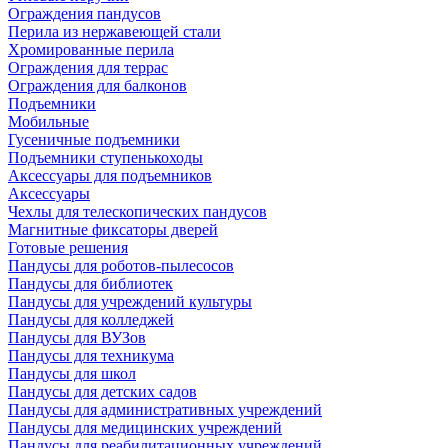
Ограждения пандусов
Перила из нержавеющей стали
Хромированные перила
Ограждения для террас
Ограждения для балконов
Подъемники
Мобильные
Гусеничные подъемники
Подъемники ступенькоходы
Аксессуары для подъемников
Аксессуары
Чехлы для телескопических пандусов
Магнитные фиксаторы дверей
Готовые решения
Пандусы для роботов-пылесосов
Пандусы для библиотек
Пандусы для учреждений культуры
Пандусы для колледжей
Пандусы для ВУЗов
Пандусы для техникума
Пандусы для школ
Пандусы для детских садов
Пандусы для административных учреждений
Пандусы для медицинских учреждений
Пандусы для реабилитационных учреждений