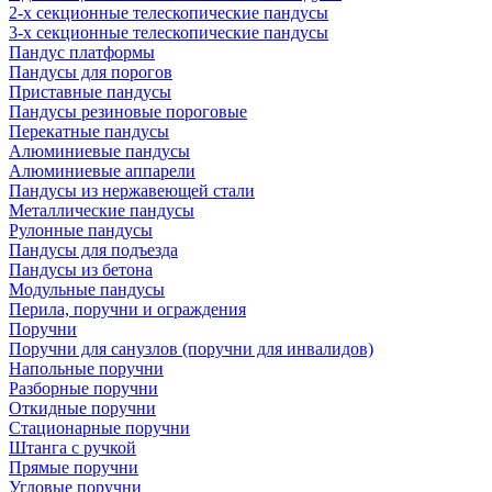
2-х секционные телескопические пандусы
3-х секционные телескопические пандусы
Пандус платформы
Пандусы для порогов
Приставные пандусы
Пандусы резиновые пороговые
Перекатные пандусы
Алюминиевые пандусы
Алюминиевые аппарели
Пандусы из нержавеющей стали
Металлические пандусы
Рулонные пандусы
Пандусы для подъезда
Пандусы из бетона
Модульные пандусы
Перила, поручни и ограждения
Поручни
Поручни для санузлов (поручни для инвалидов)
Напольные поручни
Разборные поручни
Откидные поручни
Стационарные поручни
Штанга с ручкой
Прямые поручни
Угловые поручни