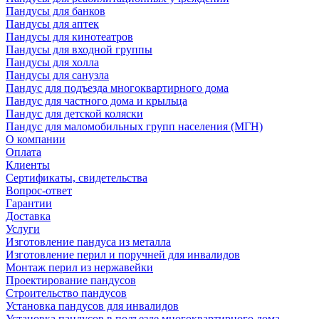
Пандусы для банков
Пандусы для аптек
Пандусы для кинотеатров
Пандусы для входной группы
Пандусы для холла
Пандусы для санузла
Пандус для подъезда многоквартирного дома
Пандус для частного дома и крыльца
Пандус для детской коляски
Пандус для маломобильных групп населения (МГН)
О компании
Оплата
Клиенты
Сертификаты, свидетельства
Вопрос-ответ
Гарантии
Доставка
Услуги
Изготовление пандуса из металла
Изготовление перил и поручней для инвалидов
Монтаж перил из нержавейки
Проектирование пандусов
Строительство пандусов
Установка пандусов для инвалидов
Установка пандусов в подъезде многоквартирного дома