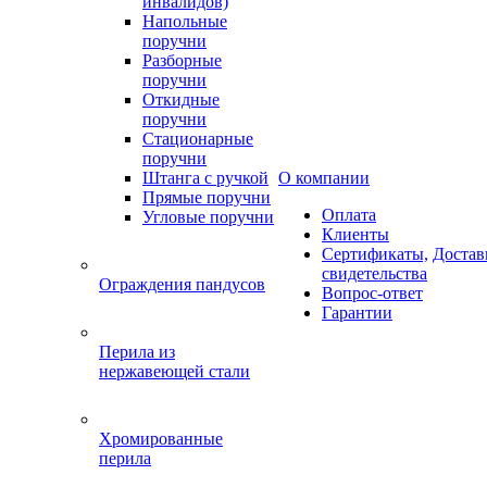
инвалидов)
Напольные
поручни
Разборные
поручни
Откидные
поручни
Стационарные
поручни
Штанга с ручкой
О компании
Прямые поручни
Оплата
Угловые поручни
Клиенты
Сертификаты,
Достав
свидетельства
Ограждения пандусов
Вопрос-ответ
Гарантии
Перила из
нержавеющей стали
Хромированные
перила