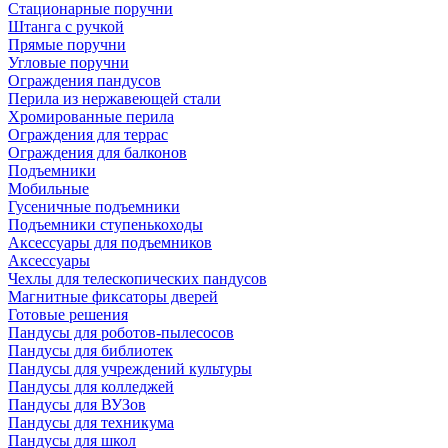
Стационарные поручни
Штанга с ручкой
Прямые поручни
Угловые поручни
Ограждения пандусов
Перила из нержавеющей стали
Хромированные перила
Ограждения для террас
Ограждения для балконов
Подъемники
Мобильные
Гусеничные подъемники
Подъемники ступенькоходы
Аксессуары для подъемников
Аксессуары
Чехлы для телескопических пандусов
Магнитные фиксаторы дверей
Готовые решения
Пандусы для роботов-пылесосов
Пандусы для библиотек
Пандусы для учреждений культуры
Пандусы для колледжей
Пандусы для ВУЗов
Пандусы для техникума
Пандусы для школ