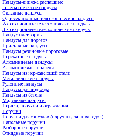
Пандусы-книжка распашные
Телескопические пандусы
Складные пандусы
Односекционные телескопические пандусы
2-х секционные телескопические пандусы
3-х секционные телескопические пандусы
Пандус платформы
Пандусы для порогов
Приставные пандусы
Пандусы резиновые пороговые
Перекатные пандусы
Алюминиевые пандусы
Алюминиевые аппарели
Пандусы из нержавеющей стали
Металлические пандусы
Рулонные пандусы
Пандусы для подъезда
Пандусы из бетона
Модульные пандусы
Перила, поручни и ограждения
Поручни
Поручни для санузлов (поручни для инвалидов)
Напольные поручни
Разборные поручни
Откидные поручни