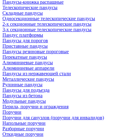
Пандусы-книжка распашные
Телескопические пандусы
Складные пандусы
Односекционные телескопические пандусы
2-х секционные телескопические пандусы
3-х секционные телескопические пандусы
Пандус платформы
Пандусы для порогов
Приставные пандусы
Пандусы резиновые пороговые
Перекатные пандусы
Алюминиевые пандусы
Алюминиевые аппарели
Пандусы из нержавеющей стали
Металлические пандусы
Рулонные пандусы
Пандусы для подъезда
Пандусы из бетона
Модульные пандусы
Перила, поручни и ограждения
Поручни
Поручни для санузлов (поручни для инвалидов)
Напольные поручни
Разборные поручни
Откидные поручни