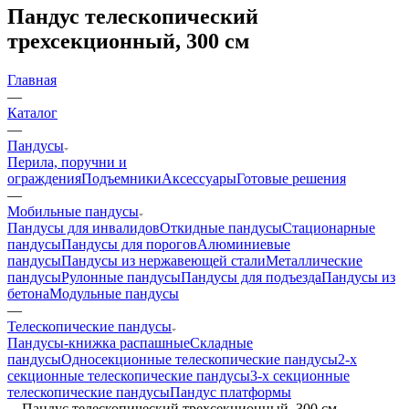
Пандус телескопический
трехсекционный, 300 см
Главная
—
Каталог
—
Пандусы
Перила, поручни и
ограждения
Подъемники
Аксессуары
Готовые решения
—
Мобильные пандусы
Пандусы для инвалидов
Откидные пандусы
Стационарные
пандусы
Пандусы для порогов
Алюминиевые
пандусы
Пандусы из нержавеющей стали
Металлические
пандусы
Рулонные пандусы
Пандусы для подъезда
Пандусы из
бетона
Модульные пандусы
—
Телескопические пандусы
Пандусы-книжка распашные
Складные
пандусы
Односекционные телескопические пандусы
2-х
секционные телескопические пандусы
3-х секционные
телескопические пандусы
Пандус платформы
—
Пандус телескопический трехсекционный, 300 см