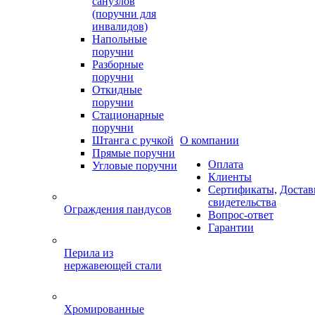
санузлов
(поручни для
инвалидов)
Напольные
поручни
Разборные
поручни
Откидные
поручни
Стационарные
поручни
Штанга с ручкой
О компании
Прямые поручни
Оплата
Угловые поручни
Клиенты
Сертификаты,
Достав
свидетельства
Ограждения пандусов
Вопрос-ответ
Гарантии
Перила из
нержавеющей стали
Хромированные