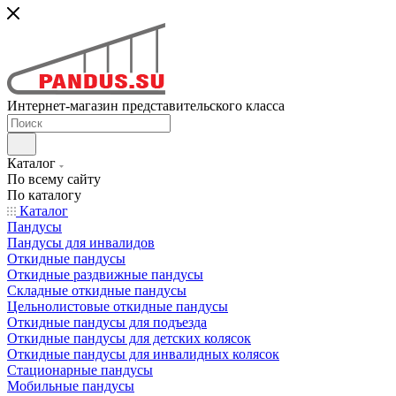
Интернет-магазин представительского класса
Каталог
По всему сайту
По каталогу
Каталог
Пандусы
Пандусы для инвалидов
Откидные пандусы
Откидные раздвижные пандусы
Складные откидные пандусы
Цельнолистовые откидные пандусы
Откидные пандусы для подъезда
Откидные пандусы для детских колясок
Откидные пандусы для инвалидных колясок
Стационарные пандусы
Мобильные пандусы