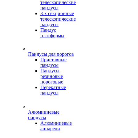
телескопические
пандусы
3-х секционные
телескопические
пандусы
Пандус
платформы
Пандусы для порогов
Приставные
пандусы
Пандусы
резиновые
пороговые
Перекатные
пандусы
Алюминиевые
пандусы
Алюминиевые
аппарели