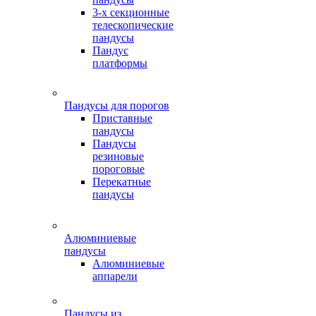
3-х секционные
телескопические
пандусы
Пандус
платформы
Пандусы для порогов
Приставные
пандусы
Пандусы
резиновые
пороговые
Перекатные
пандусы
Алюминиевые
пандусы
Алюминиевые
аппарели
Пандусы из