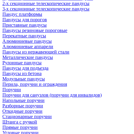
2-х секционные телескопические пандусы
3-х секционные телескопические пандусы
Пандус платформы
Пандусы для порогов
Приставные пандусы
Пандусы резиновые пороговые
Перекатные пандусы
Алюминиевые пандусы
Алюминиевые аппарели
Пандусы из нержавеющей стали
Металлические пандусы
Рулонные пандусы
Пандусы для подъезда
Пандусы из бетона
Модульные пандусы
Перила, поручни и ограждения
Поручни
Поручни для санузлов (поручни для инвалидов)
Напольные поручни
Разборные поручни
Откидные поручни
Стационарные поручни
Штанга с ручкой
Прямые поручни
Угловые поручни