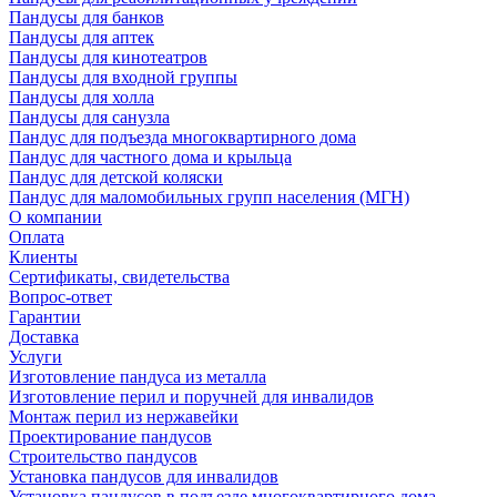
Пандусы для банков
Пандусы для аптек
Пандусы для кинотеатров
Пандусы для входной группы
Пандусы для холла
Пандусы для санузла
Пандус для подъезда многоквартирного дома
Пандус для частного дома и крыльца
Пандус для детской коляски
Пандус для маломобильных групп населения (МГН)
О компании
Оплата
Клиенты
Сертификаты, свидетельства
Вопрос-ответ
Гарантии
Доставка
Услуги
Изготовление пандуса из металла
Изготовление перил и поручней для инвалидов
Монтаж перил из нержавейки
Проектирование пандусов
Строительство пандусов
Установка пандусов для инвалидов
Установка пандусов в подъезде многоквартирного дома