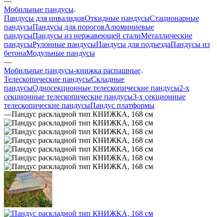
—
Мобильные пандусы
Пандусы для инвалидов
Откидные пандусы
Стационарные
пандусы
Пандусы для порогов
Алюминиевые
пандусы
Пандусы из нержавеющей стали
Металлические
пандусы
Рулонные пандусы
Пандусы для подъезда
Пандусы из
бетона
Модульные пандусы
—
Мобильные пандусы-книжка распашные
Телескопические пандусы
Складные
пандусы
Односекционные телескопические пандусы
2-х
секционные телескопические пандусы
3-х секционные
телескопические пандусы
Пандус платформы
—
Пандус раскладной тип КНИЖКА, 168 см