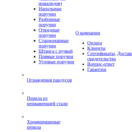
инвалидов)
Напольные
поручни
Разборные
поручни
Откидные
О компании
поручни
Стационарные
Оплата
поручни
Клиенты
Штанга с ручкой
Сертификаты,
Достав
Прямые поручни
свидетельства
Угловые поручни
Вопрос-ответ
Гарантии
Ограждения пандусов
Перила из
нержавеющей стали
Хромированные
перила