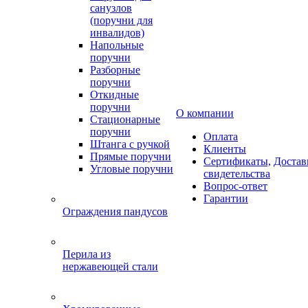
санузлов
(поручни для
инвалидов)
Напольные
поручни
Разборные
поручни
Откидные
поручни
О компании
Стационарные
поручни
Оплата
Штанга с ручкой
Клиенты
Прямые поручни
Сертификаты,
Достав
Угловые поручни
свидетельства
Вопрос-ответ
Гарантии
Ограждения пандусов
Перила из
нержавеющей стали