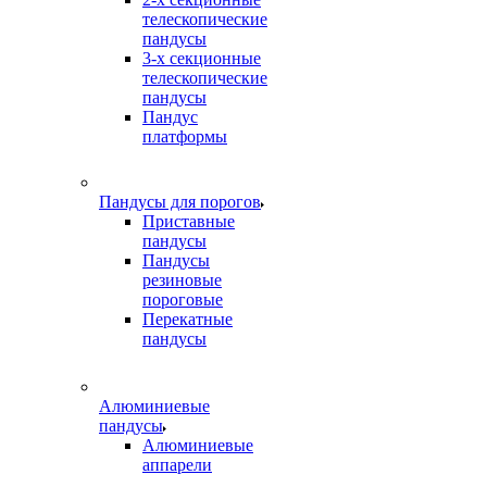
телескопические
пандусы
3-х секционные
телескопические
пандусы
Пандус
платформы
Пандусы для порогов
Приставные
пандусы
Пандусы
резиновые
пороговые
Перекатные
пандусы
Алюминиевые
пандусы
Алюминиевые
аппарели