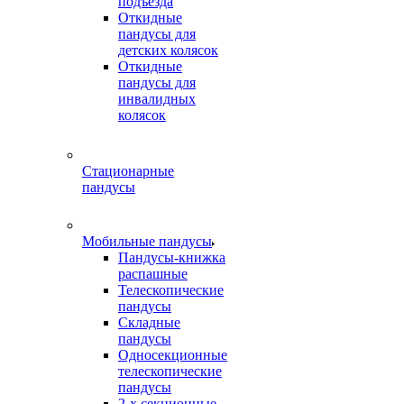
подъезда
Откидные
пандусы для
детских колясок
Откидные
пандусы для
инвалидных
колясок
Стационарные
пандусы
Мобильные пандусы
Пандусы-книжка
распашные
Телескопические
пандусы
Складные
пандусы
Односекционные
телескопические
пандусы
2-х секционные