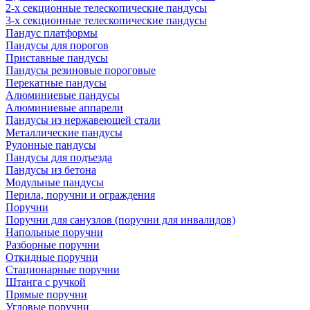
2-х секционные телескопические пандусы
3-х секционные телескопические пандусы
Пандус платформы
Пандусы для порогов
Приставные пандусы
Пандусы резиновые пороговые
Перекатные пандусы
Алюминиевые пандусы
Алюминиевые аппарели
Пандусы из нержавеющей стали
Металлические пандусы
Рулонные пандусы
Пандусы для подъезда
Пандусы из бетона
Модульные пандусы
Перила, поручни и ограждения
Поручни
Поручни для санузлов (поручни для инвалидов)
Напольные поручни
Разборные поручни
Откидные поручни
Стационарные поручни
Штанга с ручкой
Прямые поручни
Угловые поручни