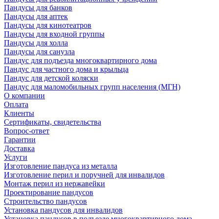
Пандусы для банков
Пандусы для аптек
Пандусы для кинотеатров
Пандусы для входной группы
Пандусы для холла
Пандусы для санузла
Пандус для подъезда многоквартирного дома
Пандус для частного дома и крыльца
Пандус для детской коляски
Пандус для маломобильных групп населения (МГН)
О компании
Оплата
Клиенты
Сертификаты, свидетельства
Вопрос-ответ
Гарантии
Доставка
Услуги
Изготовление пандуса из металла
Изготовление перил и поручней для инвалидов
Монтаж перил из нержавейки
Проектирование пандусов
Строительство пандусов
Установка пандусов для инвалидов
Установка пандусов в подъезде многоквартирного дома