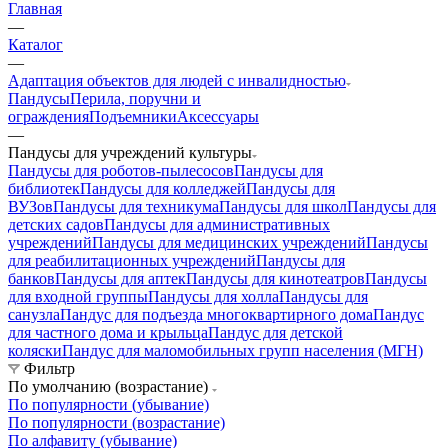
Главная
—
Каталог
—
Адаптация объектов для людей с инвалидностью
Пандусы
Перила, поручни и
ограждения
Подъемники
Аксессуары
—
Пандусы для учреждений культуры
Пандусы для роботов-пылесосов
Пандусы для
библиотек
Пандусы для колледжей
Пандусы для
ВУЗов
Пандусы для техникума
Пандусы для школ
Пандусы для
детских садов
Пандусы для административных
учреждений
Пандусы для медицинских учреждений
Пандусы
для реабилитационных учреждений
Пандусы для
банков
Пандусы для аптек
Пандусы для кинотеатров
Пандусы
для входной группы
Пандусы для холла
Пандусы для
санузла
Пандус для подъезда многоквартирного дома
Пандус
для частного дома и крыльца
Пандус для детской
коляски
Пандус для маломобильных групп населения (МГН)
Фильтр
По умолчанию (возрастание)
По популярности (убывание)
По популярности (возрастание)
По алфавиту (убывание)