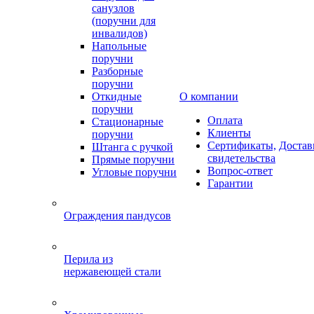
санузлов
(поручни для
инвалидов)
Напольные
поручни
Разборные
поручни
Откидные
О компании
поручни
Оплата
Стационарные
Клиенты
поручни
Сертификаты,
Достав
Штанга с ручкой
свидетельства
Прямые поручни
Вопрос-ответ
Угловые поручни
Гарантии
Ограждения пандусов
Перила из
нержавеющей стали