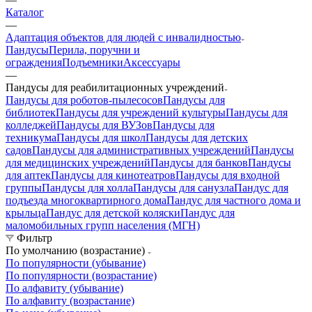
Каталог
—
Адаптация объектов для людей с инвалидностью
Пандусы
Перила, поручни и
ограждения
Подъемники
Аксессуары
—
Пандусы для реабилитационных учреждений
Пандусы для роботов-пылесосов
Пандусы для
библиотек
Пандусы для учреждений культуры
Пандусы для
колледжей
Пандусы для ВУЗов
Пандусы для
техникума
Пандусы для школ
Пандусы для детских
садов
Пандусы для административных учреждений
Пандусы
для медицинских учреждений
Пандусы для банков
Пандусы
для аптек
Пандусы для кинотеатров
Пандусы для входной
группы
Пандусы для холла
Пандусы для санузла
Пандус для
подъезда многоквартирного дома
Пандус для частного дома и
крыльца
Пандус для детской коляски
Пандус для
маломобильных групп населения (МГН)
Фильтр
По умолчанию (возрастание)
По популярности (убывание)
По популярности (возрастание)
По алфавиту (убывание)
По алфавиту (возрастание)