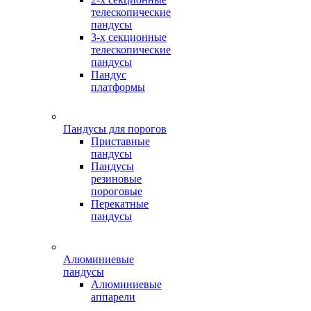
телескопические
пандусы
3-х секционные
телескопические
пандусы
Пандус
платформы
Пандусы для порогов
Приставные
пандусы
Пандусы
резиновые
пороговые
Перекатные
пандусы
Алюминиевые
пандусы
Алюминиевые
аппарели