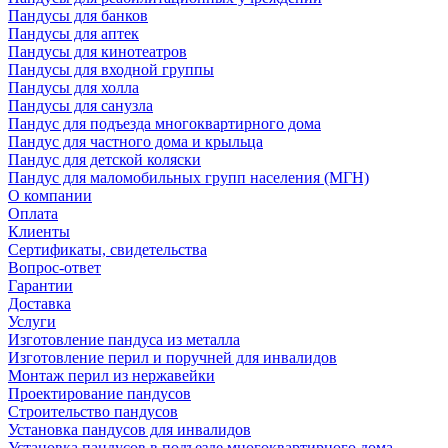
Пандусы для банков
Пандусы для аптек
Пандусы для кинотеатров
Пандусы для входной группы
Пандусы для холла
Пандусы для санузла
Пандус для подъезда многоквартирного дома
Пандус для частного дома и крыльца
Пандус для детской коляски
Пандус для маломобильных групп населения (МГН)
О компании
Оплата
Клиенты
Сертификаты, свидетельства
Вопрос-ответ
Гарантии
Доставка
Услуги
Изготовление пандуса из металла
Изготовление перил и поручней для инвалидов
Монтаж перил из нержавейки
Проектирование пандусов
Строительство пандусов
Установка пандусов для инвалидов
Установка пандусов в подъезде многоквартирного дома