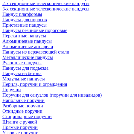
2-х секционные телескопические пандусы
3-х секционные телескопические пандусы
Пандус платформы
Пандусы для порогов
Приставные пандусы
Пандусы резиновые пороговые
Перекатные пандусы
Алюминиевые пандусы
Алюминиевые аппарели
Пандусы из нержавеющей стали
Металлические пандусы
Рулонные пандусы
Пандусы для подъезда
Пандусы из бетона
Модульные пандусы
Перила, поручни и ограждения
Поручни
Поручни для санузлов (поручни для инвалидов)
Напольные поручни
Разборные поручни
Откидные поручни
Стационарные поручни
Штанга с ручкой
Прямые поручни
Угловые поручни