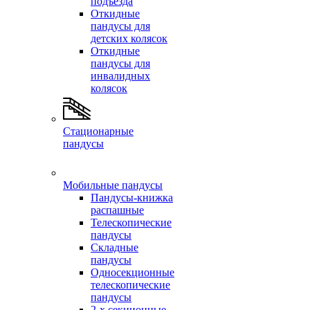
подъезда
Откидные
пандусы для
детских колясок
Откидные
пандусы для
инвалидных
колясок
Стационарные
пандусы
Мобильные пандусы
Пандусы-книжка
распашные
Телескопические
пандусы
Складные
пандусы
Односекционные
телескопические
пандусы
2-х секционные